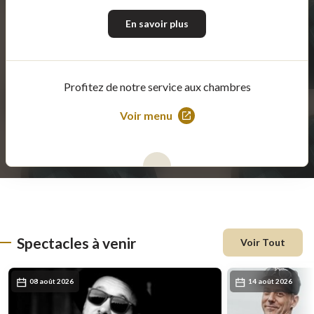
En savoir plus
Profitez de notre service aux chambres
Voir menu
Ce
lien
s'ouvrira
dans
une
nouvelle
fenêtre
Spectacles à venir
Voir Tout
08 août 2026
14 août 2026