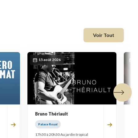
fenêtre
Voir Tout
15 août 2026
2
Tuile suiva
Bruno Thériault
Ba
Palace Royal
Pa
17h30 à 20h30 Au jardin tropical
17h