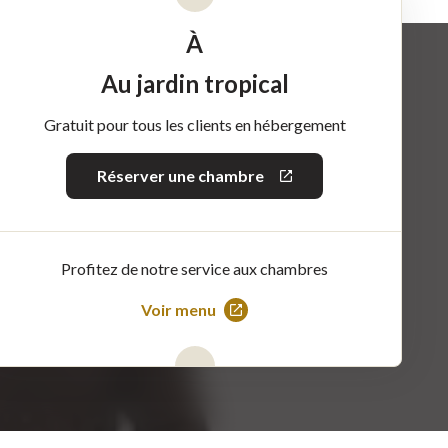
À
Au jardin tropical
Gratuit pour tous les clients en hébergement
Réserver une chambre
Ce
lien
s'ouvrira
dans
une
nouvelle
Profitez de notre service aux chambres
fenêtre
Voir menu
Ce
lien
s'ouvrira
dans
une
nouvelle