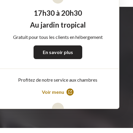
17h30 à 20h30
Au jardin tropical
Gratuit pour tous les clients en hébergement
En savoir plus
Profitez de notre service aux chambres
Voir menu
Ce
lien
s'ouvrira
dans
une
nouvelle