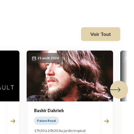
fenêtre
Voir Tout
21 août 2026
2
Tuile suiva
Bashir Dahrieh
Ha
Palace Royal
Pa
17h30 à 20h30 Au jardin tropical
17h