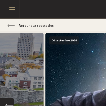
Passer
Passer
au
Ouvrir
au
le
menu
contenu
menu
principal
Retour aux spectacles
04 septembre 2026