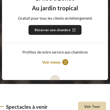
Au jardin tropical
Gratuit pour tous les clients en hébergement
Réserver une chambre
Ce
lien
s'ouvrira
dans
une
nouvelle
Profitez de notre service aux chambres
fenêtre
Voir menu
Ce
lien
s'ouvrira
dans
une
nouvelle
fenêtre
Spectacles à venir
Voir Tout