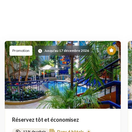
En
Promotion
Jusqu'au 17 décembre 2026
ette
vedette
Réservez tôt et économisez
Dans 6 hôtels
12 % de rabais