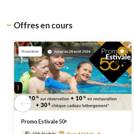
Offres en cours
En
Promotion
Jusqu'au 28 août 2026
ved
Tuile précédente
Promo Estivale 50ᵉ
Dans 6 hôtels
10 % de rabais