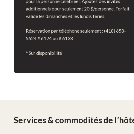
pour la personne célébrée ! Ajoutez des invités
additionnels pour seulement 20 $/personne. Forfait
valide les dimanches et les lundis fériés.
Réservation par téléphone seulement : (418) 658-
5624 # 6124 ou # 6138
* Sur disponibilité
Services & commodités de l’hôt