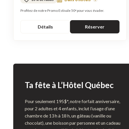
En
savoir
plus
Profitez de notre Promo Estivale 50ᵉ pour vous évader.
Détails
Réserver
Ta fête à L’Hôtel Québec
Pour seulement 195$*, notre forfait anniversaire,
pour 2 adultes et 4 enfants, inclut l’usage d’une
chambre de 13 h à 18 h, un gâteau (vanille ou
chocolat), une boisson par personne et un cadeau