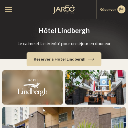
Passer
Passer
Accueil
Ouvrir
Réserver
au
au
le
menu
menu
contenu
principal
Hôtel Lindbergh
Le calme et la sérénité pour un séjour en douceur
Réserver à Hôtel Lindbergh