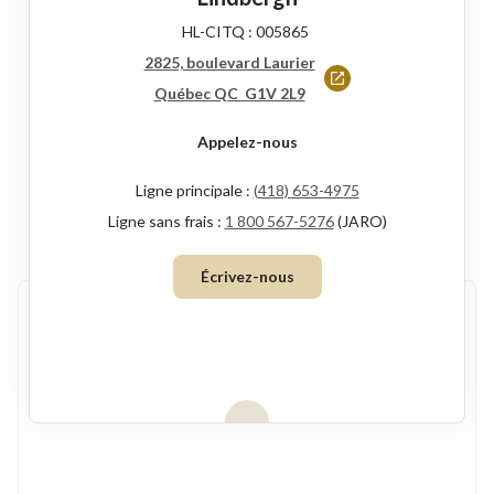
HL-CITQ : 005865
2825, boulevard Laurier
Ce
Québec QC G1V 2L9
lien
Appelez-nous
s'ouvrira
dans
Ligne principale :
(418) 653-4975
une
Ligne sans frais :
1 800 567-5276
(JARO)
nouvelle
Écrivez-nous
fenêtre