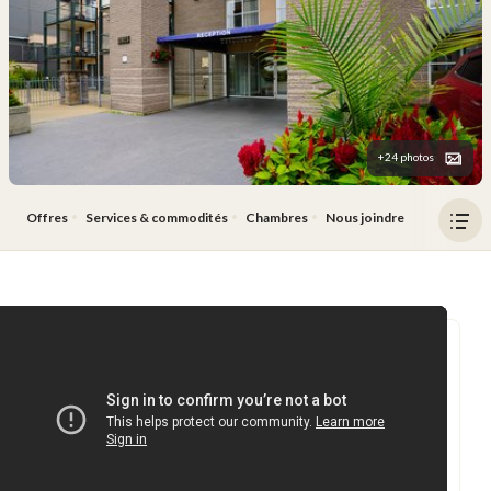
+24 photos
Offres
Services & commodités
Chambres
Nous joindre
Ouv
le
men