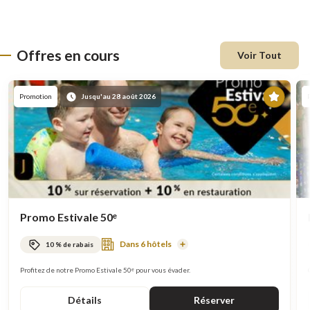
Offres en cours
Voir Tout
En
Promotion
Jusqu'au 28 août 2026
vede
Promo Estivale 50ᵉ
Dans 6 hôtels
10 % de rabais
En
savoir
plus
Profitez de notre Promo Estivale 50ᵉ pour vous évader.
Détails
Réserver