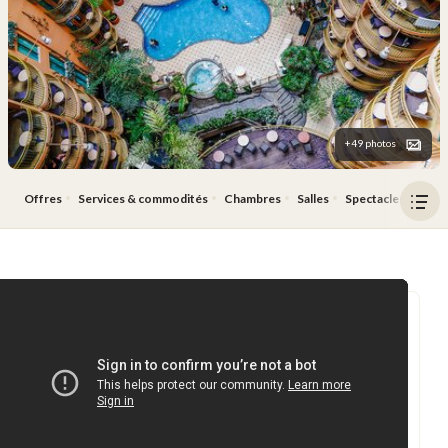
+49 photos
Offres
Services & commodités
Chambres
Salles
Spectacles
Rest
Ouv
le
men