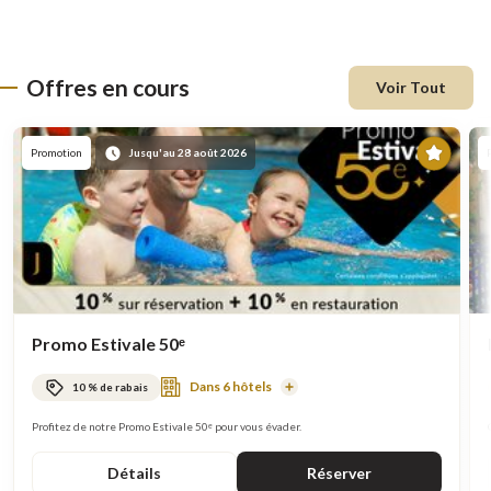
Offres en cours
Voir Tout
En
Promotion
Jusqu'au 28 août 2026
vede
Promo Estivale 50ᵉ
Dans 6 hôtels
10 % de rabais
En
savoir
plus
Profitez de notre Promo Estivale 50ᵉ pour vous évader.
Détails
Réserver