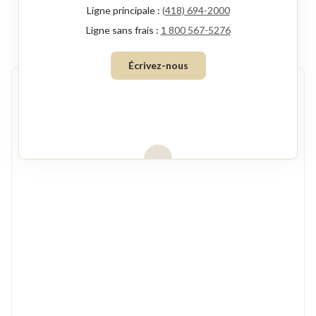
dans
Ligne principale :
(418) 694-2000
une
Ligne sans frais :
1 800 567-5276
nouvelle
Écrivez-nous
fenêtre