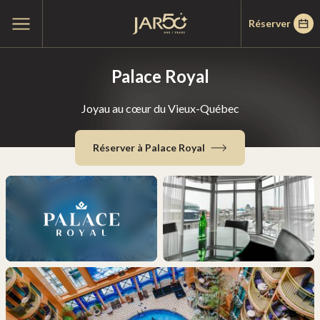
Passer
Passer
Accueil
Ouvrir
Réserver
au
au
le
menu
menu
contenu
principal
Palace Royal
Joyau au cœur du Vieux-Québec
Réserver à Palace Royal