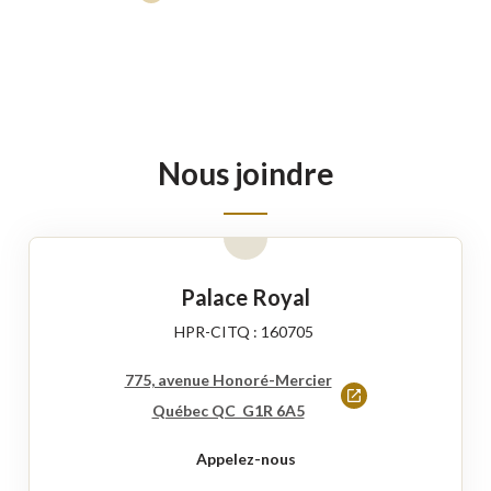
lien
s'ouvrira
dans
une
nouvelle
fenêtre
Nous joindre
Palace Royal
HPR-CITQ : 160705
775, avenue Honoré-Mercier
Ce
Québec QC G1R 6A5
lien
Appelez-nous
s'ouvrira