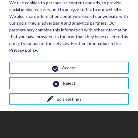
We use cookies to personalize content and ads, to provide
social media features, and to analyze traffic to our website.
We also share information about your use of our website with
our social media, advertising and analytics partners. Our
partners may combine this information with other information
that you have provided to them or that they have collected as
part of your use of the services. Further information in the
Privacy policy
.
Accept
Reject
Edit settings
Fermer
Fer
Fe
Réserver un séjour
la
la
fe
fenêtre