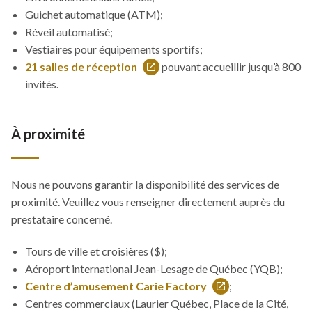
Guichet automatique (ATM);
Réveil automatisé;
Vestiaires pour équipements sportifs;
21 salles de réception
pouvant accueillir jusqu’à 800
Ce
invités.
lien
s'ouvrira
dans
À proximité
une
nouvelle
fenêtre
Nous ne pouvons garantir la disponibilité des services de
proximité. Veuillez vous renseigner directement auprès du
prestataire concerné.
Tours de ville et croisières ($);
Aéroport international Jean-Lesage de Québec (YQB);
Centre d’amusement Carie Factory
;
Ce
Centres commerciaux (Laurier Québec, Place de la Cité,
lien