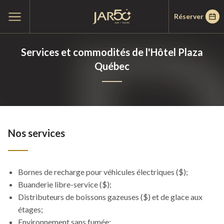
Passer
Passer
Accueil
Ouvrir
Réserver
au
au
le
menu
menu
contenu
principal
Services et commodités de l'Hôtel Plaza
Québec
Nos services
Bornes de recharge pour véhicules électriques ($);
Buanderie libre-service ($);
Distributeurs de boissons gazeuses ($) et de glace aux
étages;
Environnement sans fumée;