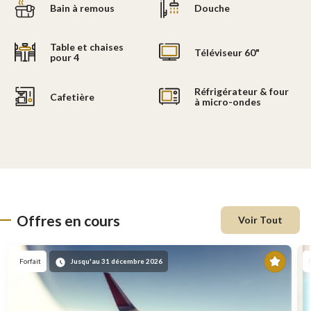
Bain à remous
Douche
Table et chaises
Téléviseur 60"
pour 4
Réfrigérateur & four
Cafetière
à micro-ondes
Offres en cours
Voir Tout
En
Forfait
Jusqu'au 31 décembre 2026
vede