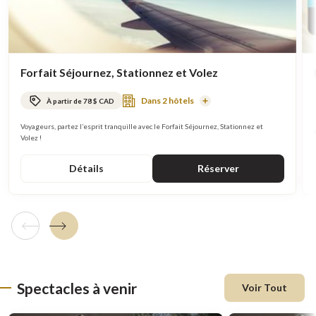
Forfait Séjournez, Stationnez et Volez
Dans 2 hôtels
À partir de 78 $ CAD
En
savoir
plus
Voyageurs, partez l’esprit tranquille avec le Forfait Séjournez, Stationnez et
Volez !
Détails
Réserver
Tuile précédente
Tuile suivante
Spectacles à venir
Voir Tout