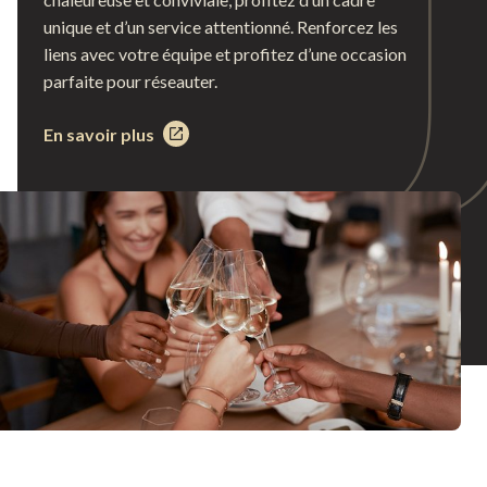
unique et d’un service attentionné. Renforcez les
liens avec votre équipe et profitez d’une occasion
parfaite pour réseauter.
En savoir plus
Ce
lien
s'ouvrira
dans
une
nouvelle
fenêtre