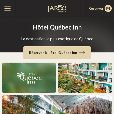
Passer
Passer
Accueil
Ouvrir
Réserver
au
au
le
menu
menu
contenu
principal
Hôtel Québec Inn
La destination la plus exotique de Québec
Réserver à Hôtel Québec Inn