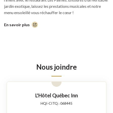
jardin exotique, laissez les prestations musicales et notre
menu ensoleillé vous réchauffer le cœur !
En savoir plus
Ce
lien
s'ouvrira
dans
une
nouvelle
fenêtre
Nous joindre
L'Hôtel Québec Inn
HQI-CITQ : 068445