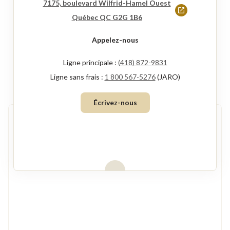
7175, boulevard Wilfrid-Hamel Ouest
Ce
Québec QC G2G 1B6
lien
Appelez-nous
s'ouvrira
dans
Ligne principale :
(418) 872-9831
une
Ligne sans frais :
1 800 567-5276
(JARO)
nouvelle
Écrivez-nous
fenêtre