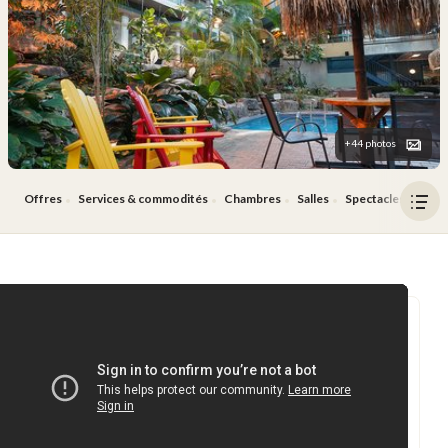
+44 photos
Offres
Services & commodités
Chambres
Salles
Spectacles
Rest
Ouv
le
men