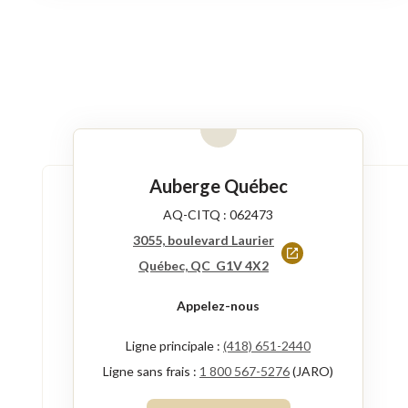
Auberge Québec
AQ-CITQ : 062473
3055, boulevard Laurier
Ce
Québec, QC G1V 4X2
lien
Appelez-nous
s'ouvrira
dans
Ligne principale :
(418) 651-2440
une
Ligne sans frais :
1 800 567-5276
(JARO)
nouvelle