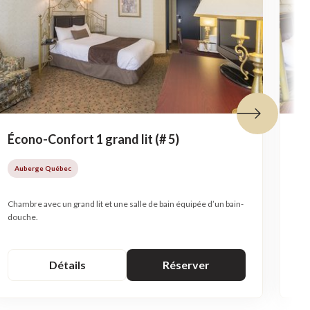
Tuile suivante
Écono-Confort 1 grand lit (# 5)
Éc
Auberge Québec
A
Chambre avec un grand lit et une salle de bain équipée d’un bain-
Cha
douche.
Détails
Réserver