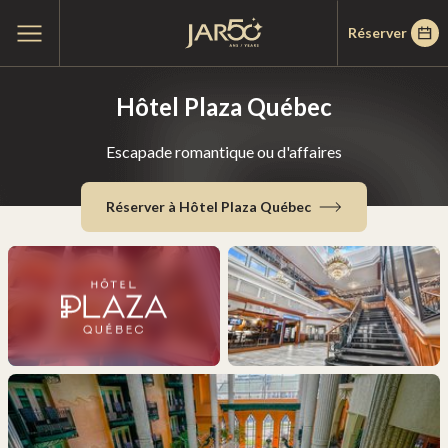
Passer
Passer
Accueil
Ouvrir
Réserver
au
au
le
menu
menu
contenu
principal
Hôtel Plaza Québec
Escapade romantique ou d'affaires
Réserver à Hôtel Plaza Québec