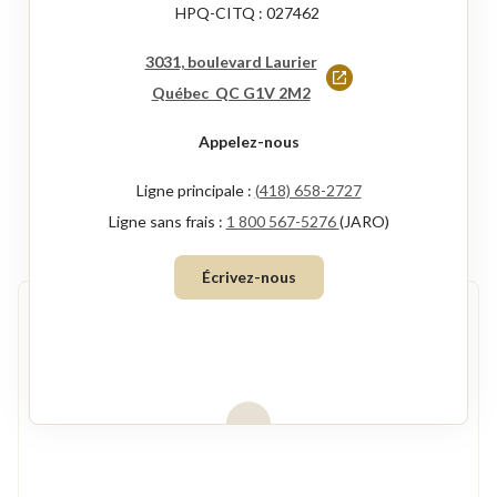
HPQ-CITQ : 027462
3031, boulevard Laurier
Ce
Québec QC G1V 2M2
lien
Appelez-nous
s'ouvrira
dans
Ligne principale :
(418) 658-2727
une
Ligne sans frais :
1 800 567-5276
(JARO)
nouvelle
Écrivez-nous
fenêtre