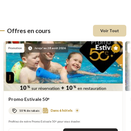
Offres en cours
Voir Tout
En
Promotion
Jusqu'au 28 août 2026
vede
Promo Estivale 50ᵉ
Dans 6 hôtels
10 % de rabais
En
savoir
plus
Profitez de notre Promo Estivale 50ᵉ pour vous évader.