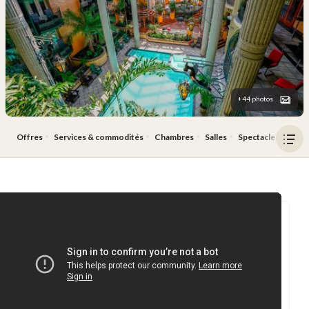
+44 photos
Offres
Services & commodités
Chambres
Salles
Spectacles
Rest
Ouv
le
men