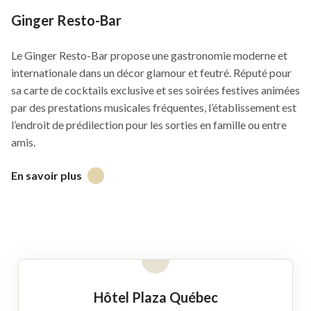
Ginger Resto-Bar
Le Ginger Resto-Bar propose une gastronomie moderne et
internationale dans un décor glamour et feutré. Réputé pour
sa carte de cocktails exclusive et ses soirées festives animées
par des prestations musicales fréquentes, l’établissement est
l’endroit de prédilection pour les sorties en famille ou entre
amis.
En savoir plus
Ce
lien
s'ouvrira
dans
une
nouvelle
fenêtre
Hôtel Plaza Québec