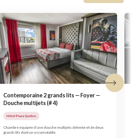
Tuile suivante
Contemporaine 2 grands lits — Foyer —
Co
Douche multijets (# 4)
li
Hôtel Plaza Québec
H
Chambre équipée d’une douche multijets détente et de deux
Cha
grands lits dont un escamotable.
mun