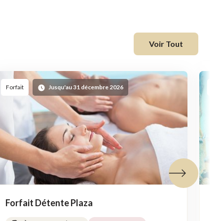
Voir Tout
Forfait
Jusqu'au 31 décembre 2026
For
Tuile suivante
Forfait Détente Plaza
Fo