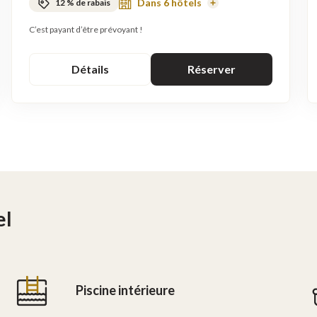
Dans 6 hôtels
12 % de rabais
En
savoir
plus
C’est payant d’être prévoyant !
Détails
Réserver
el
Piscine intérieure