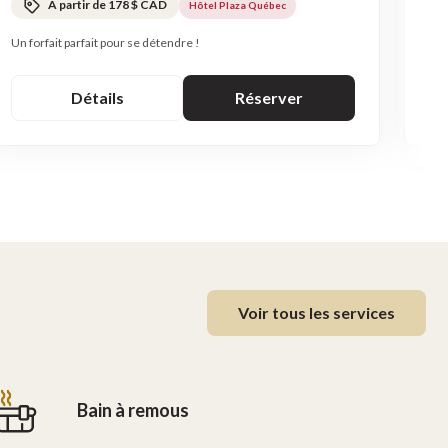
À partir de 178 $ CAD
Hôtel Plaza Québec
Exp
Un forfait parfait pour se détendre !
Détails
Réserver
Voir tous les services
Bain à remous