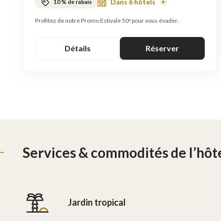
Dans 6 hôtels
10 % de rabais
En
savoir
plus
Profitez de notre Promo Estivale 50ᵉ pour vous évader.
Détails
Réserver
Services & commodités de l’hôt
Jardin tropical