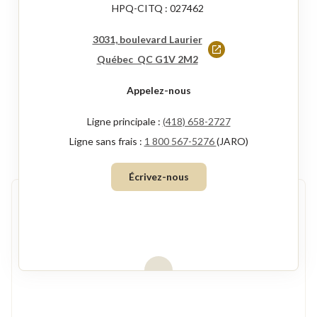
HPQ-CITQ : 027462
3031, boulevard Laurier
Ce
Québec QC G1V 2M2
lien
Appelez-nous
s'ouvrira
dans
Ligne principale :
(418) 658-2727
une
Ligne sans frais :
1 800 567-5276
(JARO)
nouvelle
Écrivez-nous
fenêtre