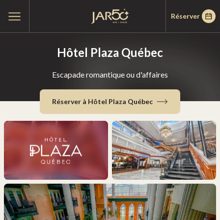
Passer
Passer
Accueil
Ouvrir
Réserver
au
au
le
menu
menu
contenu
principal
Hôtel Plaza Québec
Escapade romantique ou d'affaires
Réserver à Hôtel Plaza Québec