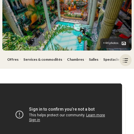
+44 photos
Offres
Services & commodités
Chambres
Salles
Spectacles
Rest
Ouv
le
men