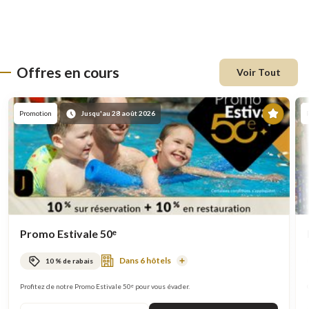
Offres en cours
Voir Tout
En
Promotion
Jusqu'au 28 août 2026
vede
Promo Estivale 50ᵉ
Dans 6 hôtels
10 % de rabais
En
savoir
plus
Profitez de notre Promo Estivale 50ᵉ pour vous évader.