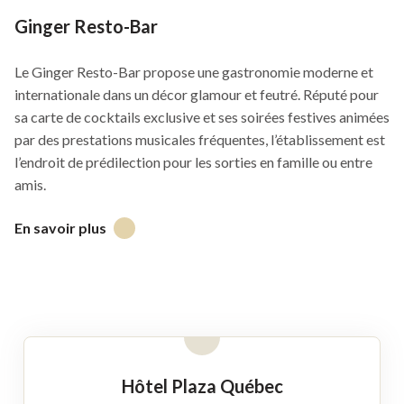
Ginger Resto-Bar
Le Ginger Resto-Bar propose une gastronomie moderne et
internationale dans un décor glamour et feutré. Réputé pour
sa carte de cocktails exclusive et ses soirées festives animées
par des prestations musicales fréquentes, l’établissement est
l’endroit de prédilection pour les sorties en famille ou entre
amis.
En savoir plus
Ce
lien
s'ouvrira
dans
une
nouvelle
fenêtre
Hôtel Plaza Québec