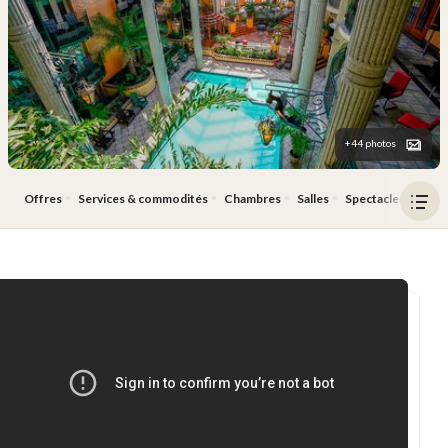
+44 photos
Offres
Services & commodités
Chambres
Salles
Spectacles
Rest
Ouv
le
men