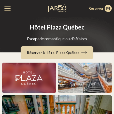
Passer
Passer
Accueil
Ouvrir
Réserver
au
au
le
menu
menu
contenu
principal
Hôtel Plaza Québec
Escapade romantique ou d'affaires
Réserver à Hôtel Plaza Québec