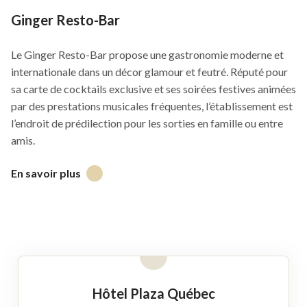
Ginger Resto-Bar
Le Ginger Resto-Bar propose une gastronomie moderne et
internationale dans un décor glamour et feutré. Réputé pour
sa carte de cocktails exclusive et ses soirées festives animées
par des prestations musicales fréquentes, l’établissement est
l’endroit de prédilection pour les sorties en famille ou entre
amis.
En savoir plus
Ce
lien
s'ouvrira
dans
une
nouvelle
fenêtre
Hôtel Plaza Québec