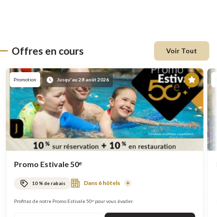
Offres en cours
Voir Tout
En
Promotion
Jusqu'au 28 août 2026
vede
Promo Estivale 50ᵉ
Dans 6 hôtels
10 % de rabais
En
savoir
plus
Profitez de notre Promo Estivale 50ᵉ pour vous évader.