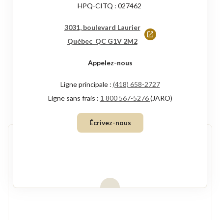
HPQ-CITQ : 027462
3031, boulevard Laurier
Ce
Québec QC G1V 2M2
lien
Appelez-nous
s'ouvrira
dans
Ligne principale :
(418) 658-2727
une
Ligne sans frais :
1 800 567-5276
(JARO)
nouvelle
Écrivez-nous
fenêtre